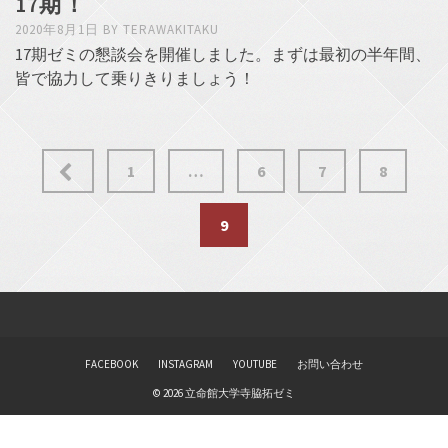
17期！
2020年8月1日
BY
TERAWAKITAKU
17期ゼミの懇談会を開催しました。まずは最初の半年間、
皆で協力して乗りきりましょう！
投
1
…
6
7
8
稿
ナ
9
ビ
ゲ
ー
シ
ョ
FACEBOOK
INSTAGRAM
YOUTUBE
お問い合わせ
ン
© 2026 立命館大学寺脇拓ゼミ