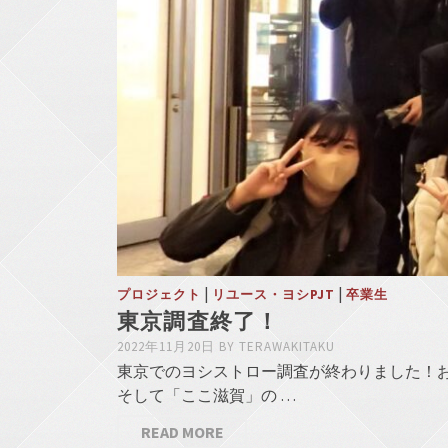
|
|
プロジェクト
リユース・ヨシPJT
卒業生
東京調査終了！
2022年11月20日
BY
TERAWAKITAKU
東京でのヨシストロー調査が終わりました！お
そして「ここ滋賀」の …
READ MORE