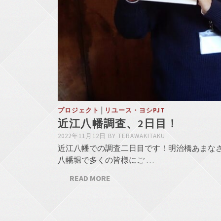
|
プロジェクト
リユース・ヨシPJT
近江八幡調査、2日目！
2022年11月12日
BY
TERAWAKITAKU
近江八幡での調査二日目です！明治橋あまな
八幡堀で多くの皆様にご …
READ MORE