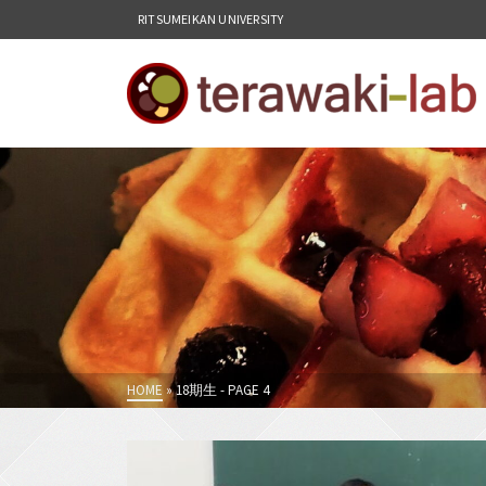
RITSUMEIKAN UNIVERSITY
HOME
»
18期生
- PAGE 4