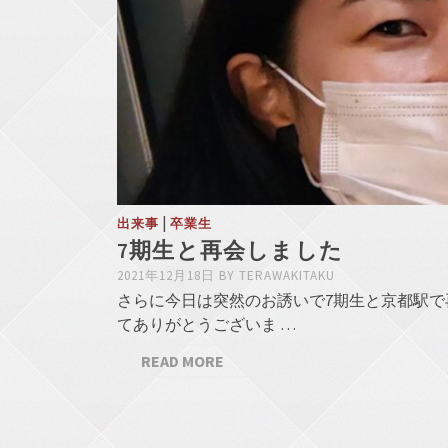
|
出来事
卒業生
7期生と再会しました
2021年12月18日
BY
TERAWAKITAKU
さらに今日は突然のお誘いで7期生と京都駅で
てありがとうございま …
READ MORE