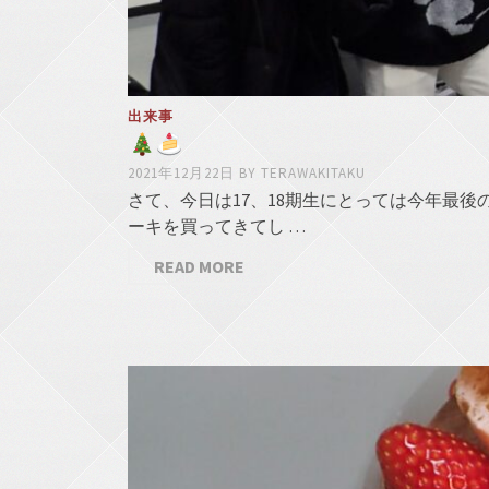
出来事
2021年12月22日
BY
TERAWAKITAKU
さて、今日は17、18期生にとっては今年最
ーキを買ってきてし …
READ MORE