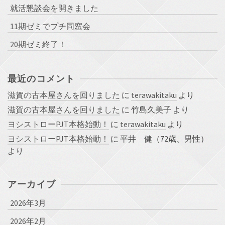
就活懇談会を開きました
11期ゼミでプチ同窓会
20期ゼミ終了！
最近のコメント
滋賀の古本屋さんを回りました
に
terawakitaku
より
滋賀の古本屋さんを回りました
に
竹島久美子
より
ヨシストローPJT本格始動！
に
terawakitaku
より
ヨシストローPJT本格始動！
に
平井 健（72歳、男性）
より
アーカイブ
2026年3月
2026年2月