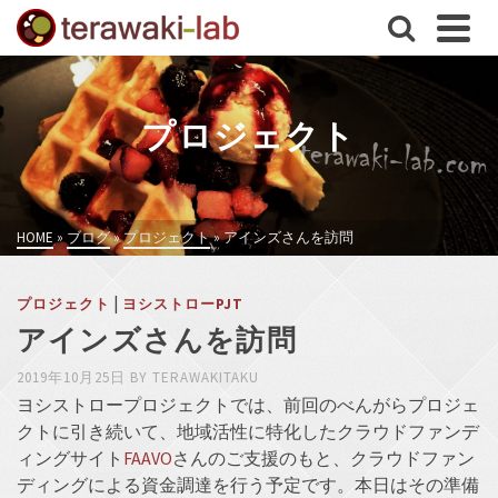
プロジェクト
HOME
»
ブログ
»
プロジェクト
»
アインズさんを訪問
|
プロジェクト
ヨシストローPJT
アインズさんを訪問
2019年10月25日
BY
TERAWAKITAKU
ヨシストロープロジェクトでは、前回のべんがらプロジェ
クトに引き続いて、地域活性に特化したクラウドファンデ
ィングサイト
FAAVO
さんのご支援のもと、クラウドファン
ディングによる資金調達を行う予定です。本日はその準備