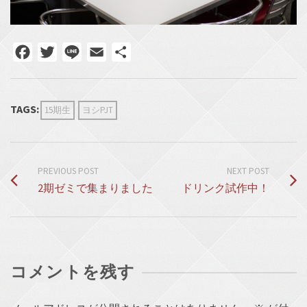
Facebook
Twitter
Line
Email
共
有
TAGS:
15期生
ヨシPJT
PREVIOUS POST
NEXT POST
2期ゼミで集まりました
ドリンク試作中！
コメントを残す