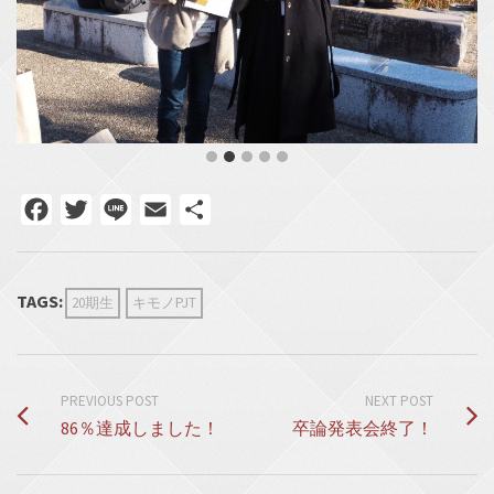
Facebook
Twitter
Line
Email
共
有
TAGS:
20期生
キモノPJT
PREVIOUS POST
NEXT POST
86％達成しました！
卒論発表会終了！