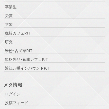
卒業生
受賞
学習
廃校カフェPJT
研究
米粉×古民家PJT
規格外品×倉庫カフェPJT
近江八幡インバウンドPJT
メタ情報
ログイン
投稿フィード