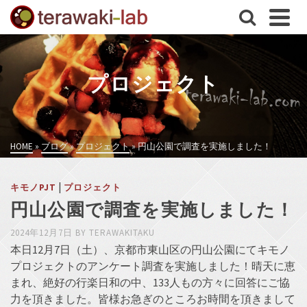
プロジェクト
HOME
»
ブログ
»
プロジェクト
»
円山公園で調査を実施しました！
|
キモノPJT
プロジェクト
円山公園で調査を実施しました！
2024年12月7日
BY
TERAWAKITAKU
本日12月7日（土）、京都市東山区の円山公園にてキモノ
プロジェクトのアンケート調査を実施しました！晴天に恵
まれ、絶好の行楽日和の中、133人もの方々に回答にご協
力を頂きました。皆様お急ぎのところお時間を頂きまして