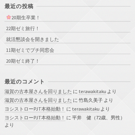
最近の投稿
20期生卒業！
22期ゼミ旅行！
就活懇談会を開きました
11期ゼミでプチ同窓会
20期ゼミ終了！
最近のコメント
滋賀の古本屋さんを回りました
に
terawakitaku
より
滋賀の古本屋さんを回りました
に
竹島久美子
より
ヨシストローPJT本格始動！
に
terawakitaku
より
ヨシストローPJT本格始動！
に
平井 健（72歳、男性）
より