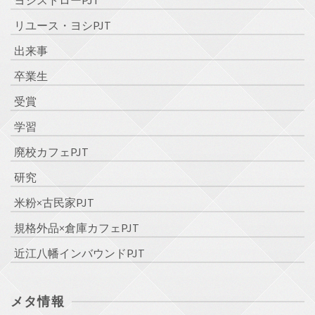
リユース・ヨシPJT
出来事
卒業生
受賞
学習
廃校カフェPJT
研究
米粉×古民家PJT
規格外品×倉庫カフェPJT
近江八幡インバウンドPJT
メタ情報