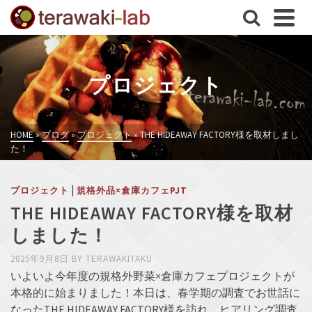
プロジェクト
HOME
»
ブログ
»
プロジェクト
»
THE HIDEAWAY FACTORY様を取材しまし
た！
|
プロジェクト
規格外品×倉庫カフェPJT
THE HIDEAWAY FACTORY様を取材
しました！
2025年9月8日
BY
TERAWAKITAKU
いよいよ今年度の規格外野菜×倉庫カフェプロジェクトが
本格的に始まりました！本日は、春学期の調査でお世話に
なったTHE HIDEAWAY FACTORY様を訪れ、ヒアリング調査