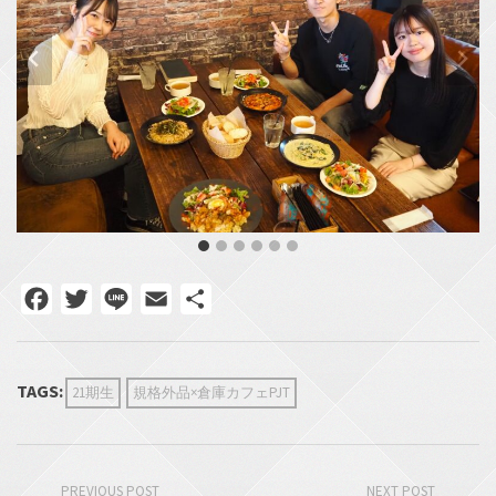
Facebook
Twitter
Line
Email
共
有
TAGS:
21期生
規格外品×倉庫カフェPJT
PREVIOUS POST
NEXT POST