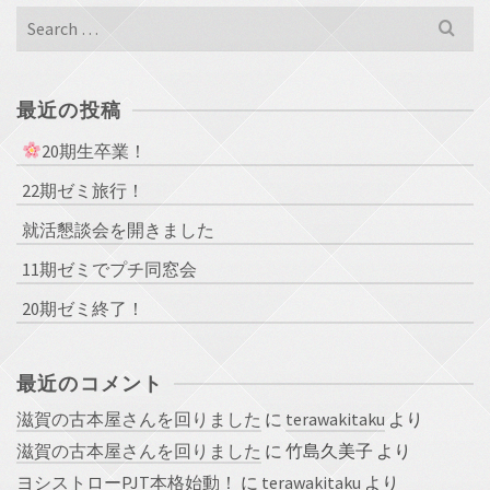
Search
for:
最近の投稿
20期生卒業！
22期ゼミ旅行！
就活懇談会を開きました
11期ゼミでプチ同窓会
20期ゼミ終了！
最近のコメント
滋賀の古本屋さんを回りました
に
terawakitaku
より
滋賀の古本屋さんを回りました
に
竹島久美子
より
ヨシストローPJT本格始動！
に
terawakitaku
より