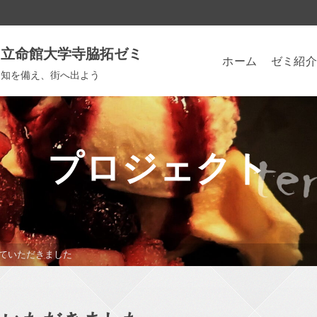
立命館大学寺脇拓ゼミ
ホーム
ゼミ紹介
知を備え、街へ出よう
プロジェクト
ていただきました