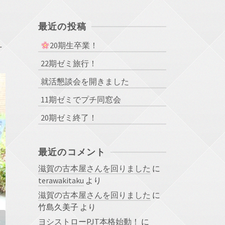
最近の投稿
え
20期生卒業！
22期ゼミ旅行！
就活懇談会を開きました
11期ゼミでプチ同窓会
20期ゼミ終了！
最近のコメント
滋賀の古本屋さんを回りました
に
terawakitaku
より
滋賀の古本屋さんを回りました
に
竹島久美子
より
ヨシストローPJT本格始動！
に