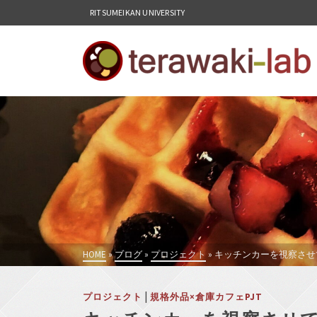
RITSUMEIKAN UNIVERSITY
HOME
»
ブログ
»
プロジェクト
»
キッチンカーを視察させ
|
プロジェクト
規格外品×倉庫カフェPJT