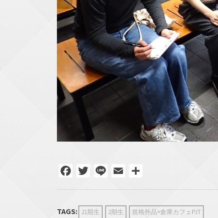
Facebook
Twitter
Line
Email
共
有
TAGS:
21期生
2期生
規格外品×倉庫カフェPJT