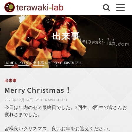
出来事
HOME
»
ブログ
»
出来事
»
MERRY CHRISTMAS！
出来事
Merry Christmas！
2025年12月24日
BY
TERAWAKITAKU
今日は年内のゼミ最終日でした。2回生、3回生の皆さんお
疲れさまでした。
皆様良いクリスマス、良いお年をお迎えください。