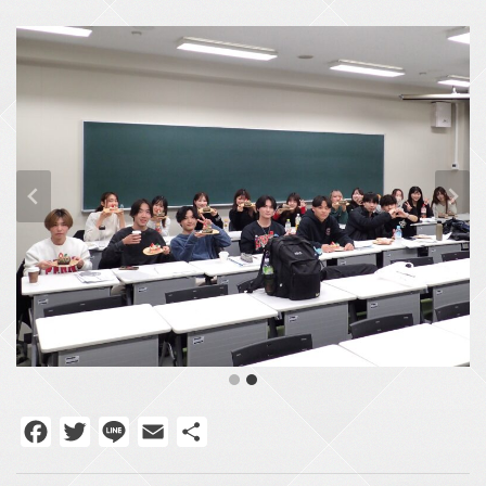
Facebook
Twitter
Line
Email
共
有