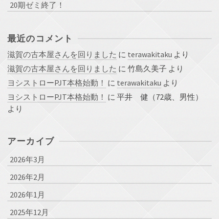
20期ゼミ終了！
最近のコメント
滋賀の古本屋さんを回りました
に
terawakitaku
より
滋賀の古本屋さんを回りました
に
竹島久美子
より
ヨシストローPJT本格始動！
に
terawakitaku
より
ヨシストローPJT本格始動！
に
平井 健（72歳、男性）
より
アーカイブ
2026年3月
2026年2月
2026年1月
2025年12月