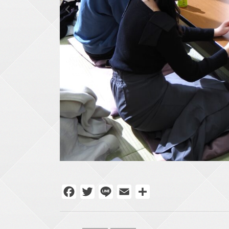
Facebook
Twitter
Line
Email
共
有