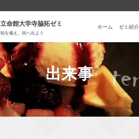
立命館大学寺脇拓ゼミ
ホーム
ゼミ紹介
知を備え、街へ出よう
出来事