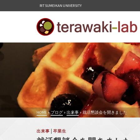
RITSUMEIKAN UNIVERSITY
HOME
»
ブログ
»
出来事
»
就活懇談会を開きました
|
出来事
卒業生