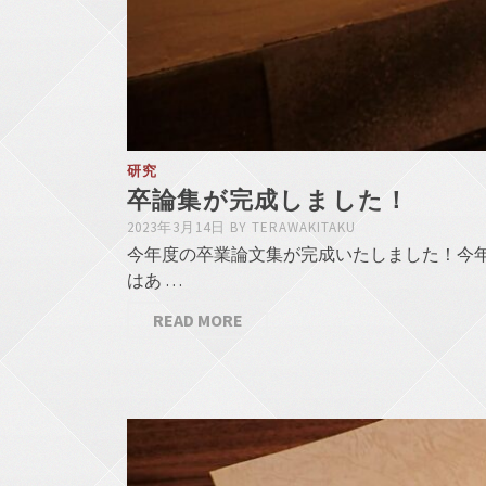
研究
卒論集が完成しました！
2023年3月14日
BY
TERAWAKITAKU
今年度の卒業論文集が完成いたしました！今年
はあ …
READ MORE