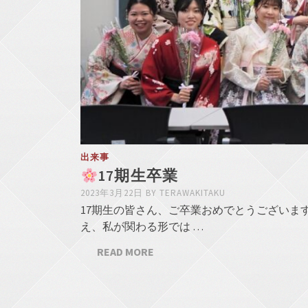
出来事
17期生卒業
2023年3月22日
BY
TERAWAKITAKU
17期生の皆さん、ご卒業おめでとうございま
え、私が関わる形では …
READ MORE