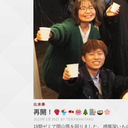
出来事
再開！
2023年3月30日
BY
TERAWAKITAKU
19期ゼミで岡山県を回りました。 感慨深い