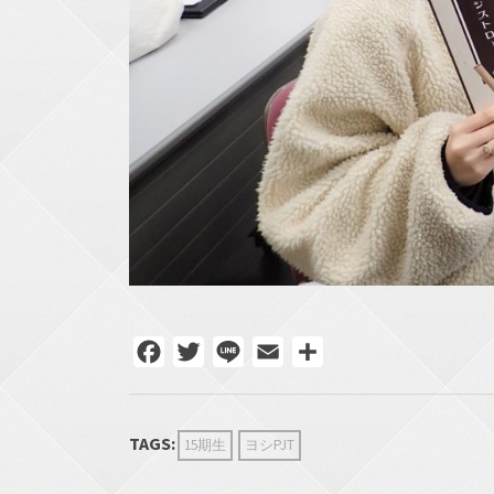
Facebook
Twitter
Line
Email
共
有
TAGS:
15期生
ヨシPJT