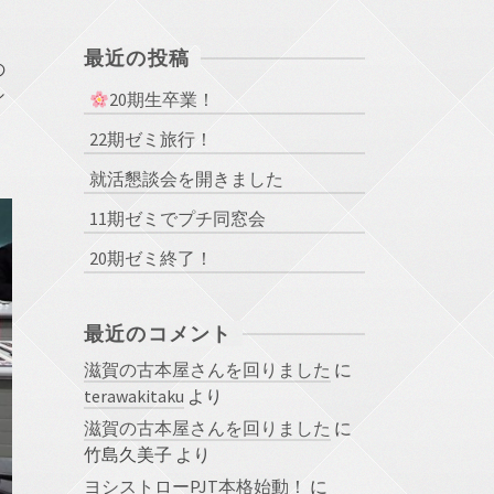
最近の投稿
の
シ
20期生卒業！
22期ゼミ旅行！
就活懇談会を開きました
11期ゼミでプチ同窓会
20期ゼミ終了！
最近のコメント
滋賀の古本屋さんを回りました
に
terawakitaku
より
滋賀の古本屋さんを回りました
に
竹島久美子
より
ヨシストローPJT本格始動！
に