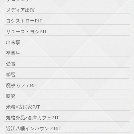
メディア出演
ヨシストローPJT
リユース・ヨシPJT
出来事
卒業生
受賞
学習
廃校カフェPJT
研究
米粉×古民家PJT
規格外品×倉庫カフェPJT
近江八幡インバウンドPJT