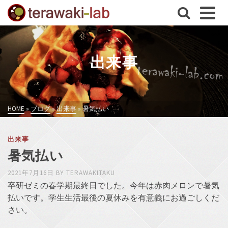
出来事
HOME
»
ブログ
»
出来事
»
暑気払い
出来事
暑気払い
2021年7月16日
BY
TERAWAKITAKU
卒研ゼミの春学期最終日でした。今年は赤肉メロンで暑気
払いです。学生生活最後の夏休みを有意義にお過ごしくだ
さい。