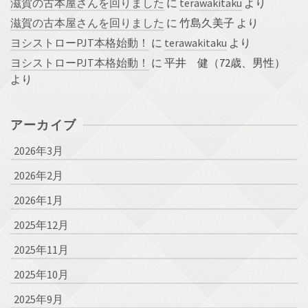
滋賀の古本屋さんを回りました
に
terawakitaku
より
滋賀の古本屋さんを回りました
に
竹島久美子
より
ヨシストローPJT本格始動！
に
terawakitaku
より
ヨシストローPJT本格始動！
に
平井 健（72歳、男性）
より
アーカイブ
2026年3月
2026年2月
2026年1月
2025年12月
2025年11月
2025年10月
2025年9月