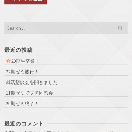
Search
for:
最近の投稿
20期生卒業！
22期ゼミ旅行！
就活懇談会を開きました
11期ゼミでプチ同窓会
20期ゼミ終了！
最近のコメント