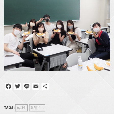
Facebook
Twitter
Line
Email
共
有
TAGS:
16期生
暑気払い