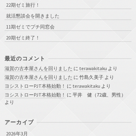
22期ゼミ旅行！
就活懇談会を開きました
11期ゼミでプチ同窓会
20期ゼミ終了！
最近のコメント
滋賀の古本屋さんを回りました
に
terawakitaku
より
滋賀の古本屋さんを回りました
に
竹島久美子
より
ヨシストローPJT本格始動！
に
terawakitaku
より
ヨシストローPJT本格始動！
に
平井 健（72歳、男性）
より
アーカイブ
2026年3月