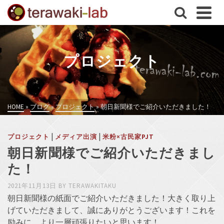
プロジェクト
HOME
»
ブログ
»
プロジェクト
»
朝日新聞様でご紹介いただきました！
|
|
プロジェクト
メディア出演
米粉×古民家PJT
朝日新聞様でご紹介いただきまし
た！
2021年11月13日
BY
TERAWAKITAKU
朝日新聞様の紙面でご紹介いただきました！大きく取り上
げていただきまして、誠にありがとうございます！これを
励みに、より一層頑張りたいと思います！