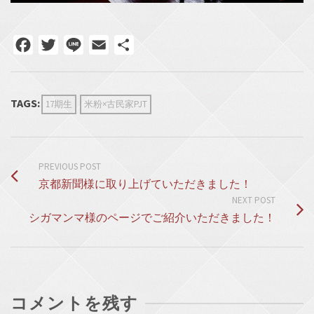
Facebook
Twitter
Line
Email
共
有
TAGS:
17期生
米粉×古民家PJT
PREVIOUS POST
京都新聞様に取り上げていただきました！
NEXT POST
シガマンマ様のページでご紹介いただきました！
コメントを残す