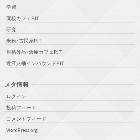
学習
廃校カフェPJT
研究
米粉×古民家PJT
規格外品×倉庫カフェPJT
近江八幡インバウンドPJT
メタ情報
ログイン
投稿フィード
コメントフィード
WordPress.org