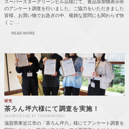
スーパースターグリーンヒル店様にて、食品添加物表示班
のアンケート調査を行いました。ご協力をいただきました
皆様、お買い物でお急ぎの中、複雑な質問にも関わらず快
くご …
READ MORE
研究
茶ろん坪六様にて調査を実施！
2023年5月14日
BY
TERAWAKITAKU
滋賀県東近江市の「茶ろん坪六」様にてアンケート調査を