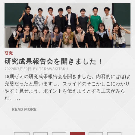
研究
研究成果報告会を開きました！
2022年7月30日
BY
TERAWAKITAKU
18期ゼミの研究成果報告会を開きました。内容的にはほぼ
完璧だったと思いますし、スライドのそこかしこにわかり
やすく見せよう、ポイントを伝えようとする工夫がみら
れ、 …
READ MORE
投