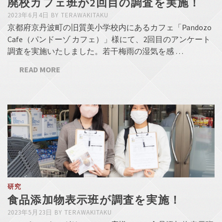
廃校カフェ班が2回目の調査を実施！
2023年6月4日
BY
TERAWAKITAKU
京都府京丹波町の旧質美小学校内にあるカフェ「Pandozo
Cafe（パンドーゾ カフェ）」様にて、2回目のアンケート
調査を実施いたしました。若干梅雨の湿気を感 …
READ MORE
研究
食品添加物表示班が調査を実施！
2023年5月23日
BY
TERAWAKITAKU