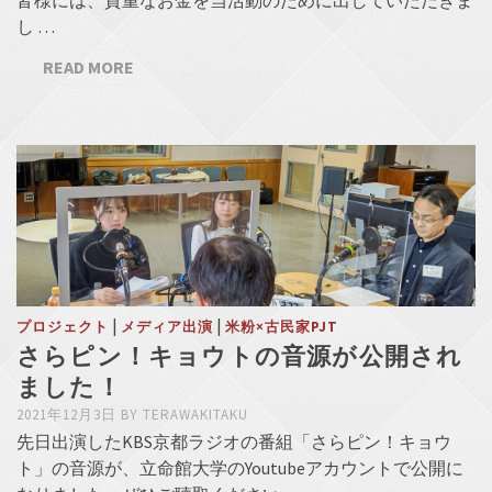
皆様には、貴重なお金を当活動のために出していただきま
し …
READ MORE
|
|
プロジェクト
メディア出演
米粉×古民家PJT
さらピン！キョウトの音源が公開され
ました！
2021年12月3日
BY
TERAWAKITAKU
先日出演したKBS京都ラジオの番組「さらピン！キョウ
ト」の音源が、立命館大学のYoutubeアカウントで公開に