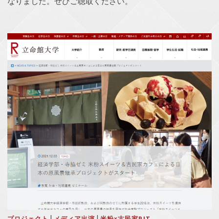
なりました。ぜひご聴取ください。
|
|
プロジェクト
メディア出演
米粉×古民家PJT