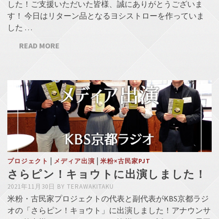
した！ご支援いただいた皆様、誠にありがとうございま
す！ 今日はリターン品となるヨシストローを作っていま
した …
READ MORE
|
|
プロジェクト
メディア出演
米粉×古民家PJT
さらピン！キョウトに出演しました！
2021年11月30日
BY
TERAWAKITAKU
米粉・古民家プロジェクトの代表と副代表がKBS京都ラジ
オの「さらピン！キョウト」に出演しました！アナウンサ