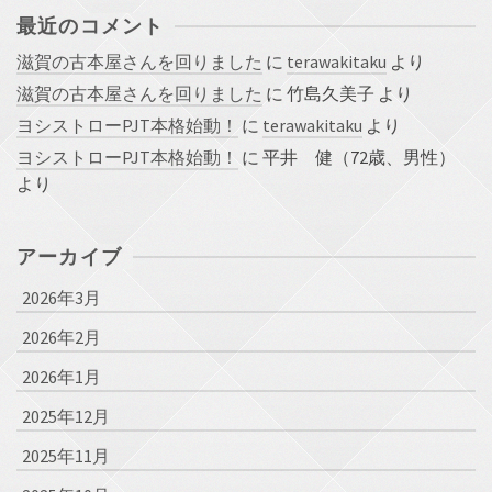
最近のコメント
滋賀の古本屋さんを回りました
に
terawakitaku
より
滋賀の古本屋さんを回りました
に
竹島久美子
より
ヨシストローPJT本格始動！
に
terawakitaku
より
ヨシストローPJT本格始動！
に
平井 健（72歳、男性）
より
アーカイブ
2026年3月
2026年2月
2026年1月
2025年12月
2025年11月