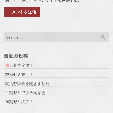
Search
for:
最近の投稿
20期生卒業！
22期ゼミ旅行！
就活懇談会を開きました
11期ゼミでプチ同窓会
20期ゼミ終了！