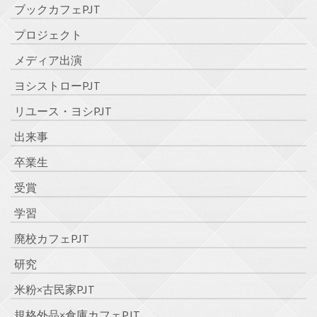
ブックカフェPJT
プロジェクト
メディア出演
ヨシストローPJT
リユース・ヨシPJT
出来事
卒業生
受賞
学習
廃校カフェPJT
研究
米粉×古民家PJT
規格外品×倉庫カフェPJT