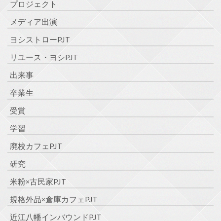
プロジェクト
メディア出演
ヨシストローPJT
リユース・ヨシPJT
出来事
卒業生
受賞
学習
廃校カフェPJT
研究
米粉×古民家PJT
規格外品×倉庫カフェPJT
近江八幡インバウンドPJT