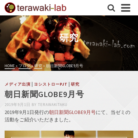
研究
HOME
»
ブログ
»
研究
»
朝日新聞GLOBE9月号
|
|
メディア出演
ヨシストローPJT
研究
朝日新聞GLOBE9月号
2019年9月1日
BY
TERAWAKITAKU
2019年9月1日発行の
朝日新聞GLOBE9月号
にて、当ゼミの
活動をご紹介いただきました。