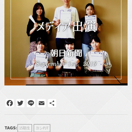
Facebook
Twitter
Line
Email
共
有
TAGS:
15期生
ヨシPJT