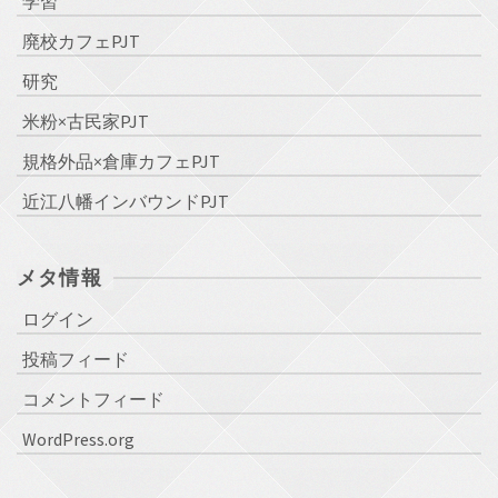
学習
廃校カフェPJT
研究
米粉×古民家PJT
規格外品×倉庫カフェPJT
近江八幡インバウンドPJT
メタ情報
ログイン
投稿フィード
コメントフィード
WordPress.org