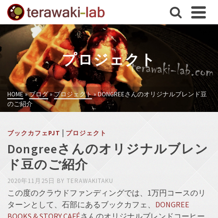
プロジェクト
HOME
»
ブログ
»
プロジェクト
»
DONGREEさんのオリジナルブレンド豆
のご紹介
|
ブックカフェPJT
プロジェクト
Dongreeさんのオリジナルブレン
ド豆のご紹介
2020年11月25日
BY
TERAWAKITAKU
この度のクラウドファンディングでは、1万円コースのリ
ターンとして、石部にあるブックカフェ、
DONGREE
BOOKS & STORY CAFÉ
さんのオリジナルブレンドコーヒー