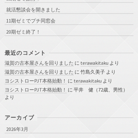
就活懇談会を開きました
11期ゼミでプチ同窓会
20期ゼミ終了！
最近のコメント
滋賀の古本屋さんを回りました
に
terawakitaku
より
滋賀の古本屋さんを回りました
に
竹島久美子
より
ヨシストローPJT本格始動！
に
terawakitaku
より
ヨシストローPJT本格始動！
に
平井 健（72歳、男性）
より
アーカイブ
2026年3月