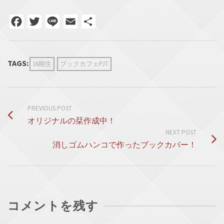
Facebook
Twitter
Line
Email
共
有
TAGS:
16期生
ブックカフェPJT
PREVIOUS POST
オリジナルの栞作成中！
NEXT POST
消しゴムハンコで作ったブックカバー！
コメントを残す