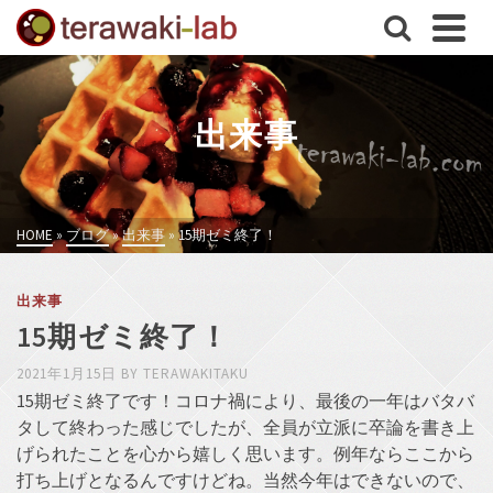
出来事
HOME
»
ブログ
»
出来事
»
15期ゼミ終了！
出来事
15期ゼミ終了！
2021年1月15日
BY
TERAWAKITAKU
15期ゼミ終了です！コロナ禍により、最後の一年はバタバ
タして終わった感じでしたが、全員が立派に卒論を書き上
げられたことを心から嬉しく思います。例年ならここから
打ち上げとなるんですけどね。当然今年はできないので、