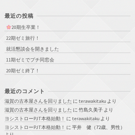
最近の投稿
20期生卒業！
22期ゼミ旅行！
就活懇談会を開きました
11期ゼミでプチ同窓会
20期ゼミ終了！
最近のコメント
滋賀の古本屋さんを回りました
に
terawakitaku
より
滋賀の古本屋さんを回りました
に
竹島久美子
より
ヨシストローPJT本格始動！
に
terawakitaku
より
ヨシストローPJT本格始動！
に
平井 健（72歳、男性）
より