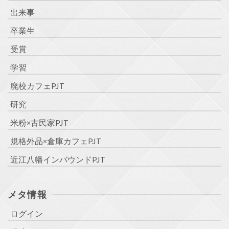
出来事
卒業生
受賞
学習
廃校カフェPJT
研究
米粉×古民家PJT
規格外品×倉庫カフェPJT
近江八幡インバウンドPJT
メタ情報
ログイン