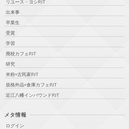
リユース・ヨシPJT
出来事
卒業生
受賞
学習
廃校カフェPJT
研究
米粉×古民家PJT
規格外品×倉庫カフェPJT
近江八幡インバウンドPJT
メタ情報
ログイン