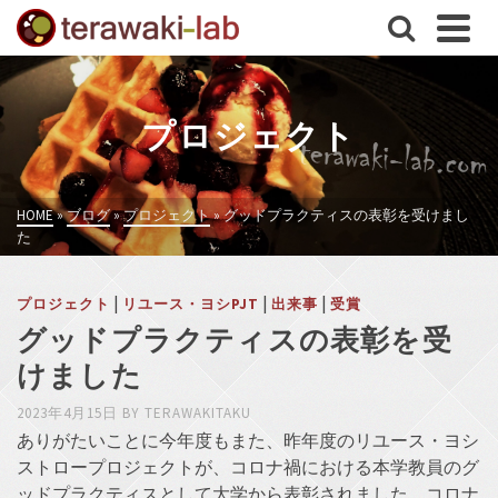
プロジェクト
HOME
»
ブログ
»
プロジェクト
»
グッドプラクティスの表彰を受けまし
た
|
|
|
プロジェクト
リユース・ヨシPJT
出来事
受賞
グッドプラクティスの表彰を受
けました
2023年4月15日
BY
TERAWAKITAKU
ありがたいことに今年度もまた、昨年度のリユース・ヨシ
ストロープロジェクトが、コロナ禍における本学教員のグ
ッドプラクティスとして大学から表彰されました。コロナ