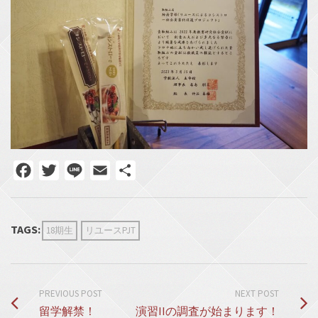
Facebook
Twitter
Line
Email
共
有
TAGS:
18期生
リユースPJT
PREVIOUS POST
NEXT POST
留学解禁！
演習IIの調査が始まります！