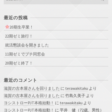
for:
最近の投稿
20期生卒業！
22期ゼミ旅行！
就活懇談会を開きました
11期ゼミでプチ同窓会
20期ゼミ終了！
最近のコメント
滋賀の古本屋さんを回りました
に
terawakitaku
より
滋賀の古本屋さんを回りました
に
竹島久美子
より
ヨシストローPJT本格始動！
に
terawakitaku
より
ヨシストローPJT本格始動！
に
平井 健（72歳、男性）