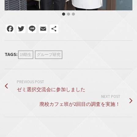
Facebook
Twitter
Line
Email
共
有
TAGS:
19期生
グループ研究
PREVIOUS POST
ゼミ選択交流会に参加しました
NEXT POST
廃校カフェ班が2回目の調査を実施！