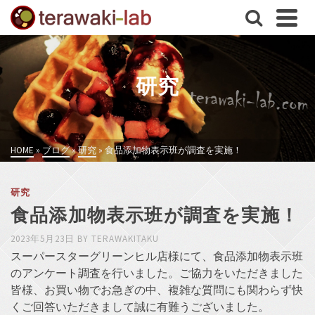
研究
HOME
»
ブログ
»
研究
»
食品添加物表示班が調査を実施！
研究
食品添加物表示班が調査を実施！
2023年5月23日
BY
TERAWAKITAKU
スーパースターグリーンヒル店様にて、食品添加物表示班
のアンケート調査を行いました。ご協力をいただきました
皆様、お買い物でお急ぎの中、複雑な質問にも関わらず快
くご回答いただきまして誠に有難うございました。