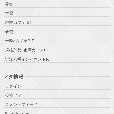
受賞
学習
廃校カフェPJT
研究
米粉×古民家PJT
規格外品×倉庫カフェPJT
近江八幡インバウンドPJT
メタ情報
ログイン
投稿フィード
コメントフィード
WordPress.org