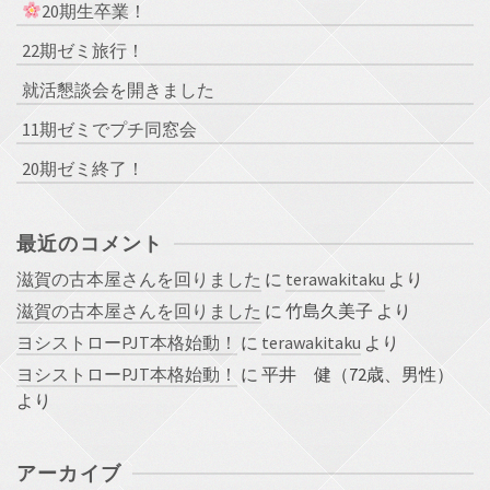
20期生卒業！
22期ゼミ旅行！
就活懇談会を開きました
11期ゼミでプチ同窓会
20期ゼミ終了！
最近のコメント
滋賀の古本屋さんを回りました
に
terawakitaku
より
滋賀の古本屋さんを回りました
に
竹島久美子
より
ヨシストローPJT本格始動！
に
terawakitaku
より
ヨシストローPJT本格始動！
に
平井 健（72歳、男性）
より
アーカイブ